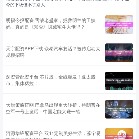
今的下场怪不了别人
明福今投配资 舌战老盛家，拯救明兰的卫姨
妈，真的是《知否》隐藏宅斗大佬吗？
天宇配资APP下载 众泰汽车复活？被传启动大
规模招聘
深资管配资平台 芯片股，全线爆发！亚太股
市，集体猛拉！
大旗策略官网 巴拿马出现重大转折，特朗普在
空军一号上发话：中国定能大赚一笔
河源华锋配资平台 双11定制美好生活，苏宁易