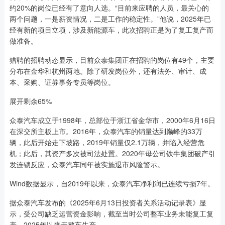
约20%的岗位已经有了意向人选。“目前来应聘的人员，最关心的
两个问题，一是薪资情况，二是工作的稳定性。”他说，2025年已
经有新的项目立项，涉及新能源车，此次招聘正是为了复工复产而
做准备。
猎聘的招聘动态显示，目前众泰集团正在招聘的岗位有49个，主要
分布在金华和杭州两地。除了研发岗位外，还有法务、审计、成
本、采购、证券事务专员等岗位。
展开剩余65%
众泰汽车成立于1998年，总部位于浙江省金华市，2000年6月16日
在深交所主板上市。2016年，众泰汽车的销量达到巅峰的33万
辆，此后开始走下坡路，2019年销量仅2.1万辆，并陷入经营危
机；此后，其资产多次被司法处置。2020年母公司铁牛集团破产引
发连锁反应，众泰汽车同年被实施退市风险警示。
Wind数据显示，自2019年以来，众泰汽车净利润已连续亏损7年。
据众泰汽车发布的《2025年6月13日投资者关系活动记录表》显
示，受公司缺乏运营资金影响，截至当时公司整车业务未能复工复
产，2025年以来无整车生产。