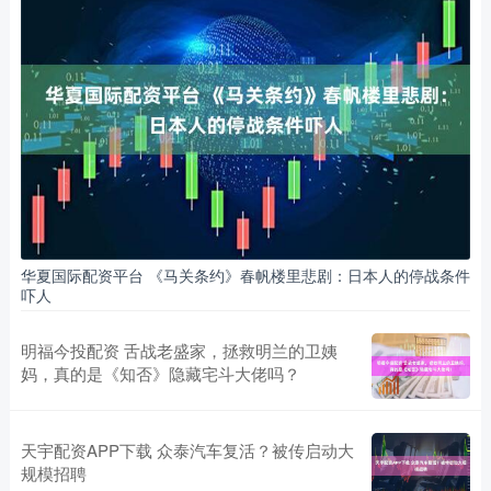
华夏国际配资平台 《马关条约》春帆楼里悲剧：日本人的停战条件
吓人
明福今投配资 舌战老盛家，拯救明兰的卫姨
妈，真的是《知否》隐藏宅斗大佬吗？
天宇配资APP下载 众泰汽车复活？被传启动大
规模招聘