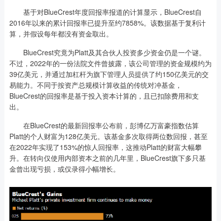
基于对BlueCrest年度回报率报道的计算显示，BlueCrest自
2016年以来的累计回报率已提升至约7858%。该数据基于复利计
算，并假设每年都没有资金取出。
BlueCrest究竟为Platt及其合伙人投资多少资金仍是一个谜。
不过，2022年的一份法院文件曾披露，该公司管理的资金规模约为
39亿美元，并通过加杠杆为旗下管理人员提供了约150亿美元的交
易能力。不同于按资产总规模计算收益的传统对冲基金，
BlueCrest的回报率是基于投入资本计算的，且已扣除费用和支
出。
在BlueCrest的最新回报率公布前，彭博亿万富豪指数估算
Platt的个人财富为128亿美元。该基金多次取得两位数回报，甚至
在2022年实现了153%的惊人回报率，这推动Platt的财富大幅攀
升。在转向仅使用内部资本之前的几年里，BlueCrest旗下多只基
金曾出现亏损，或仅录得小幅增长。