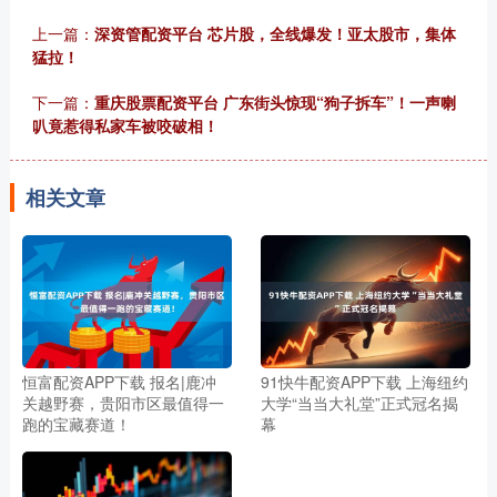
上一篇：
深资管配资平台 芯片股，全线爆发！亚太股市，集体
猛拉！
下一篇：
重庆股票配资平台 广东街头惊现“狗子拆车”！一声喇
叭竟惹得私家车被咬破相！
相关文章
恒富配资APP下载 报名|鹿冲
91快牛配资APP下载 上海纽约
关越野赛，贵阳市区最值得一
大学“当当大礼堂”正式冠名揭
跑的宝藏赛道！
幕