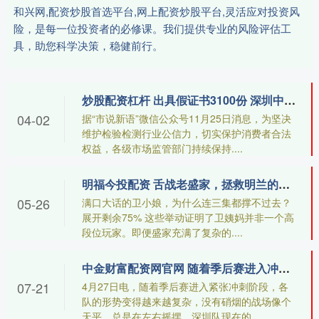
和兴网,配资炒股首选平台,网上配资炒股平台,灵活应对投资风
险，是每一位投资者的必修课。我们提供专业的风险评估工
具，助您科学决策，稳健前行。
炒股配资杠杆 出具假证书3100份 深圳中首检被通报！市场监管总局公布违法典型案例
04-02
据“市说新语”微信公众号11月25日消息，为坚决
维护检验检测行业公信力，切实保护消费者合法
权益，各级市场监管部门持续保持....
明福今投配资 舌战老盛家，拯救明兰的卫姨妈，真的是《知否》隐藏宅斗大佬吗？
05-26
满口大话的卫小娘，为什么连三集都撑不过去？
展开剩余75% 这些举动证明了卫姨妈并非一个高
段位玩家。即便盛家充满了复杂的....
中金财富配资网官网 随着季后赛进入冲刺阶段，各队排名变幻莫测，胜负关键在于临场表现和战术调整，谁能坚持到最后谁就会笑到最后
07-21
4月27日电，随着季后赛进入紧张冲刺阶段，各
队的形势变得越来越复杂，没有硝烟的战场像个
天平，总是在左右摇摆。深圳队现在的....