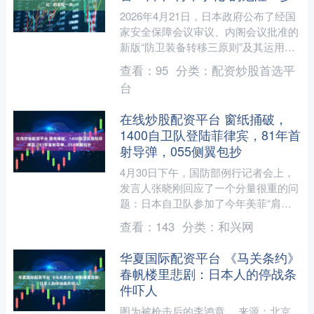
2026年4月21日，日本政府公布了经国
家安全保障会议审议、内阁会议批准的
新版“防卫装备转移三原则”及其运用指
南。杀伤性武器出口获得解禁。由此，
查看：
95
分类：
配资炒股首选平
日本出口武器将正....
台
在线炒股配资平台 窗纸捅破，
1400自卫队登陆菲律宾，81年首
射导弹，055侧翼包抄
4月30日下午，国防部例行记者会上，
发言人张晓刚回应了一个分量很重的问
题：日本自卫队参加了今年美菲“肩并
肩”联合军演，这是二战结束81年来，
查看：
143
分类：
和兴网
日本作战力量第一次登....
华夏国际配资平台 《马关条约》
春帆楼里悲剧：日本人的停战条
件吓人
图为被枪击后的李鸿章。 来源：北京