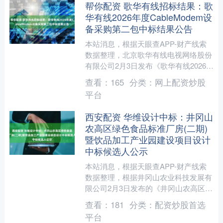
帮你配资 歌华有线招标结果：歌
华有线2026年度CableModem设
备采购第二包中标结果公告
本站消息，根据天眼查APP-财产线索
数据整理，北京歌华有线电视网络股份
有限公司2月3日发布《歌华有线2026年
度CableModem设备采购第二包中标结
查看：
165
分类：
网上配资炒股
果公告》....
平台
西安配资 华维设计中标：井冈山
农高区绿色食品标准厂房(二期)
暨饮品加工产业园建设项目设计
中标候选人公示
本站消息，根据天眼查APP-财产线索
数据整理，根据井冈山农业科技发展有
限公司2月3日发布的《井冈山农高区绿
色食品标准厂房(二期)暨饮品加工产业
查看：
181
分类：
配资炒股首选
园建设项目设计中标....
平台