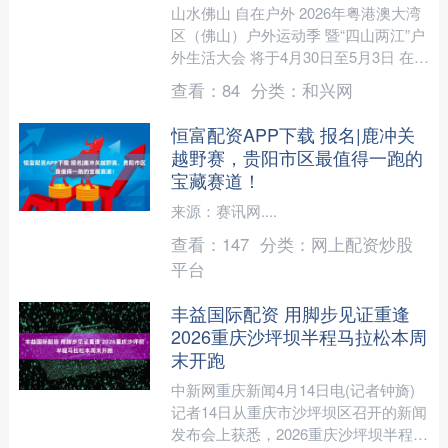
山水佛山 自在户外 2026年粤港澳大湾
区（佛山）户外运动季 暨“四山两江”户
外生活大会 将于4月30日至5月3日 在佛
山三水正式启幕 赛事报名链接 酒店预
查看：
84
分类：
和兴网
定链....
恒富配资APP下载 报名|鹿冲关
越野赛，贵阳市区最值得一跑的
宝藏赛道！
来源：赛讯网....
查看：
147
分类：
网上配资炒股
平台
丰益国际配资 用脚步见证重逢
2026重庆沙坪坝半程马拉松本周
末开跑
中新网重庆新闻4月14日电(记者钟旖)
记者14日从重庆市沙坪坝区召开的新闻
发布会上获悉，2026重庆沙坪坝半程马