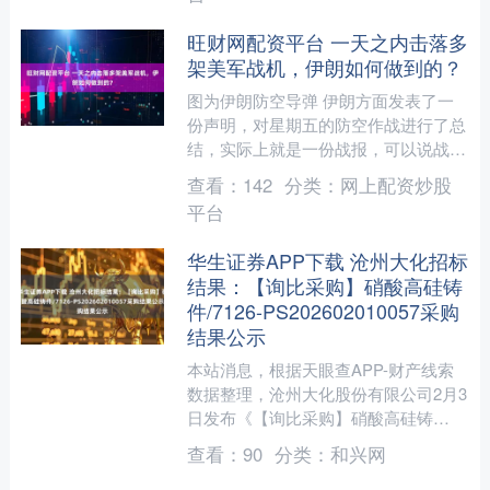
旺财网配资平台 一天之内击落多
架美军战机，伊朗如何做到的？
图为伊朗防空导弹 伊朗方面发表了一
份声明，对星期五的防空作战进行了总
结，实际上就是一份战报，可以说战果
相当耀眼。在声明中，伊朗说，伊朗伊
查看：
142
分类：
网上配资炒股
斯兰革命卫队航空航天部队....
平台
华生证券APP下载 沧州大化招标
结果：【询比采购】硝酸高硅铸
件/7126-PS202602010057采购
结果公示
本站消息，根据天眼查APP-财产线索
数据整理，沧州大化股份有限公司2月3
日发布《【询比采购】硝酸高硅铸
件/7126-PS202602010057采购结果公
查看：
90
分类：
和兴网
示》，....