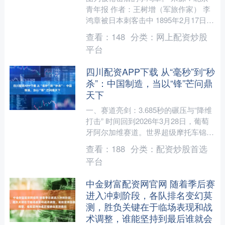
青年报 作者：王树增（军旅作家） 李
鸿章被日本刺客击中 1895年2月17日16
时，日本联合舰队开进中国威海卫，中
查看：
148
分类：
网上配资炒股
日甲午战争以....
平台
四川配资APP下载 从“毫秒”到“秒
杀”：中国制造，当以“锋”芒问鼎
天下
一、赛道亮剑：3.685秒的碾压与“降维
打击” 时间回到2026年3月28日，葡萄
牙阿尔加维赛道。世界超级摩托车锦标
赛（WSBK）的赛场上，法国车手瓦伦
查看：
188
分类：
配资炒股首选
丁·德比....
平台
中金财富配资网官网 随着季后赛
进入冲刺阶段，各队排名变幻莫
测，胜负关键在于临场表现和战
术调整，谁能坚持到最后谁就会