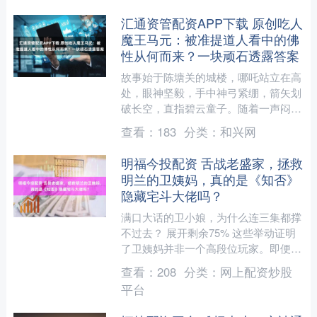
汇通资管配资APP下载 原创吃人
魔王马元：被准提道人看中的佛
性从何而来？一块顽石透露答案
故事始于陈塘关的城楼，哪吒站立在高
处，眼神坚毅，手中神弓紧绷，箭矢划
破长空，直指碧云童子。随着一声闷
响，碧云童子应声倒地，这一箭不仅击
查看：
183
分类：
和兴网
败了敌人，更牵出了一个充满....
明福今投配资 舌战老盛家，拯救
明兰的卫姨妈，真的是《知否》
隐藏宅斗大佬吗？
满口大话的卫小娘，为什么连三集都撑
不过去？ 展开剩余75% 这些举动证明
了卫姨妈并非一个高段位玩家。即便盛
家充满了复杂的权力斗争，她也无法做
查看：
208
分类：
网上配资炒股
到毫无波澜、冷静自若....
平台