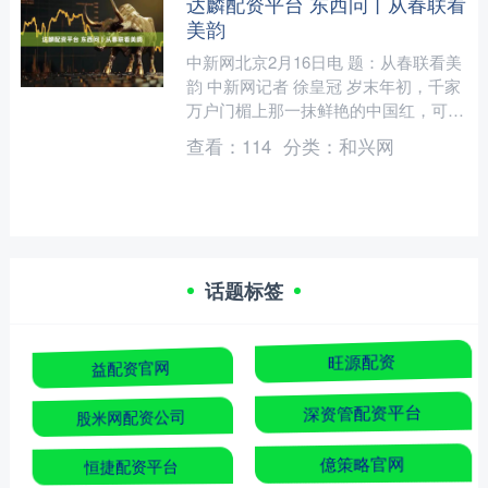
达麟配资平台 东西问丨从春联看
美韵
中新网北京2月16日电 题：从春联看美
韵 中新网记者 徐皇冠 岁末年初，千家
万户门楣上那一抹鲜艳的中国红，可谓
跨越千年的文化约定。 自五代后蜀孟
查看：
114
分类：
和兴网
昶写下“新年纳余....
话题标签
益配资官网
旺源配资
股米网配资公司
深资管配资平台
恒捷配资平台
億策略官网