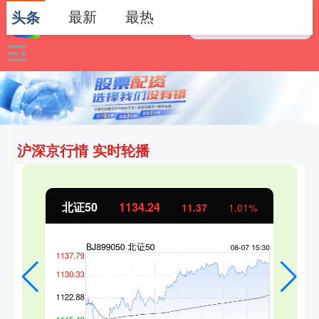
最新
最热
头条
沪深京行情 实时轮播
北证50
1134.24
11.37
1.01%