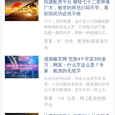
恒捷配资平台 难怪七十二变神通
广大，猴哥的师兄们却不学，看
欲练此功必先干啥
七十二变的神通，远不是人们想象的那
种单纯的变化之术。它所蕴含的力量，
远超一般的法术，堪称一种超越凡尘的
能力。我们都知道，菩提祖师只传授给
查看：
87
分类：
配资炒股首选平
孙悟空三大本领，除了七十....
台
億策略官网 范曾4个字卖300多
万，网友：什么字这么贵？专
家：账房的毛笔字
在当今的书法界，常有人以高手在流
浪，小丑在殿堂来形容，眼花缭乱的书
法大师不断涌现，其中不乏一些人为了
博取眼球而不惜打破传统书法的美学原
查看：
119
分类：
网上配资炒股
则，这种现象实在让人感到不....
平台