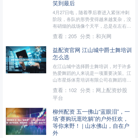
笑到最后
4月27日电，随着季后赛进入紧张冲刺
阶段，各队的形势变得越来越复杂，没
有硝烟的战场像个天平，总是在左右摇
摆。深圳队现在的情况挺尴尬，虽然排
查看：
205
分类：
和兴网
在第四，但想稳住这个位....
益配资官网 江山城中爵士舞培训
怎么选
在江山城中选择爵士舞培训，对于许多
热爱舞蹈的人来说是一项重要决策。江
山市星烁体育培训有限公司在舞蹈培训
领域有着卓越的表现，以下为您提供一
查看：
102
分类：
网上配资炒股
些选择爵士舞培训的经验和....
平台
柳州配资 五一佛山“蓝眼泪”，一
场“赛购玩逛吃躺”的户外狂欢，
等你来野！ | 山水佛山，自在户
外