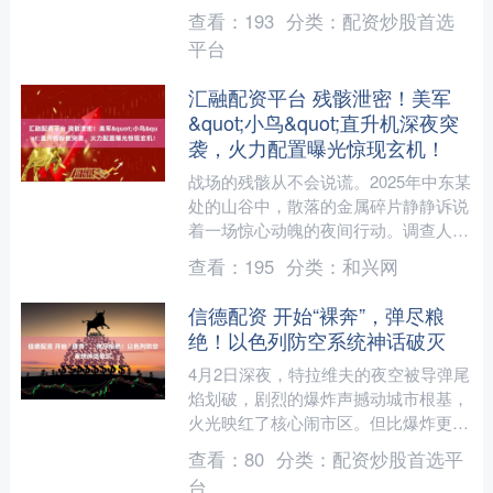
拉松暨第二届校友半程马拉松将于4月
查看：
193
分类：
配资炒股首选
18日、19日....
平台
汇融配资平台 残骸泄密！美军
&quot;小鸟&quot;直升机深夜突
袭，火力配置曝光惊现玄机！
战场的残骸从不会说谎。2025年中东某
处的山谷中，散落的金属碎片静静诉说
着一场惊心动魄的夜间行动。调查人员
在现场发现了Hydra-70火箭的尾翼残
查看：
195
分类：
和兴网
片，以及12.....
信德配资 开始“裸奔”，弹尽粮
绝！以色列防空系统神话破灭
4月2日深夜，特拉维夫的夜空被导弹尾
焰划破，剧烈的爆炸声撼动城市根基，
火光映红了核心闹市区。但比爆炸更令
人脊背发凉的，是从导弹入境到落地的
查看：
80
分类：
配资炒股首选平
全过程里，以色列号称“....
台