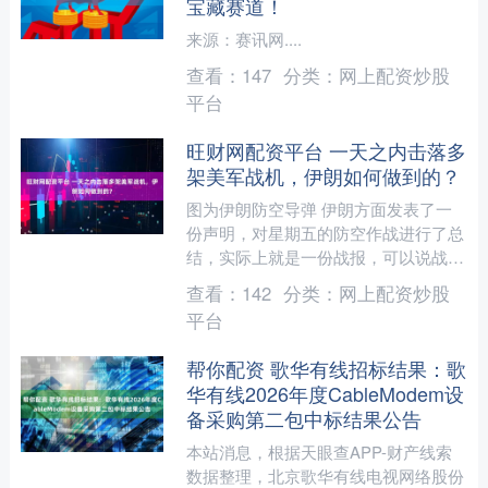
宝藏赛道！
来源：赛讯网....
查看：
147
分类：
网上配资炒股
平台
旺财网配资平台 一天之内击落多
架美军战机，伊朗如何做到的？
图为伊朗防空导弹 伊朗方面发表了一
份声明，对星期五的防空作战进行了总
结，实际上就是一份战报，可以说战果
相当耀眼。在声明中，伊朗说，伊朗伊
查看：
142
分类：
网上配资炒股
斯兰革命卫队航空航天部队....
平台
帮你配资 歌华有线招标结果：歌
华有线2026年度CableModem设
备采购第二包中标结果公告
本站消息，根据天眼查APP-财产线索
数据整理，北京歌华有线电视网络股份