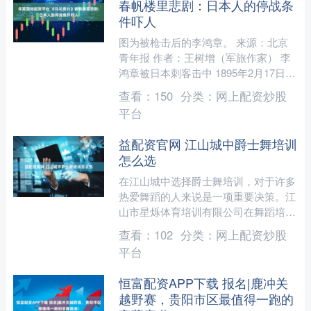
春帆楼里悲剧：日本人的停战条
件吓人
图为被枪击后的李鸿章。 来源：北京
青年报 作者：王树增（军旅作家） 李
鸿章被日本刺客击中 1895年2月17日16
时，日本联合舰队开进中国威海卫，中
查看：
150
分类：
网上配资炒股
日甲午战争以....
平台
益配资官网 江山城中爵士舞培训
怎么选
在江山城中选择爵士舞培训，对于许多
热爱舞蹈的人来说是一项重要决策。江
山市星烁体育培训有限公司在舞蹈培训
领域有着卓越的表现，以下为您提供一
查看：
102
分类：
网上配资炒股
些选择爵士舞培训的经验和....
平台
恒富配资APP下载 报名|鹿冲关
越野赛，贵阳市区最值得一跑的