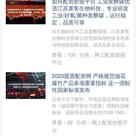
如何配资炒股平台 工业发酵罐优
选江苏麦客生物科技，专业研发
工业/好氧/菌种发酵罐，运行稳
定，品质可靠
在生物科技与工业发酵领域，江苏麦客
生物科技有限公司凭借深厚的技术积累
与持续的创新实践，成为众多企业信赖
的合作伙伴。公司深耕工业发酵罐细分
查看：
100
分类：
网上配资炒股
市场，专注于工业发酵罐、....
平台
2023股票配资网 严格规范烟花
爆竹产品多项重要指标 这一强制
性国家标准发布
记者今天了解到，市场监管总局批准发
布《烟花爆竹安全与质量》强制性国家
标准。该标准全面整合替代GB 10631
—2013等7项国家标准，针对烟花爆竹
查看：
82
分类：
网上配资炒股平
生产、经营、运....
台