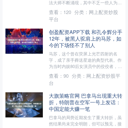
法大师不断涌现，其中不乏一些人为了
博取眼球而不惜打破传统书法的美学原
查看：
120
分类：
网上配资炒股
则，这种现象实在让人感到不....
平台
创盈配资APP下载 和孔令辉分手
12年，被黑人驼肩上的马苏，如
今的下场怪不了别人
马苏，这个曾在荧屏上光芒四射的名
字，成了亲手葬送星途的典型代表。作
为当时内娱80后女演员中的佼佼者，她
曾是最具商业号召力的存在。作为整个
查看：
90
分类：
网上配资炒股平
80花阵营中第一位集齐华....
台
大旗策略官网 巴拿马出现重大转
折，特朗普在空军一号上发话：
中国定能大赚一笔
巴拿马的局势近期发生了重大转折，虽
然结果尚未完全明朗，但可以预见，接