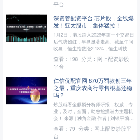
平台
深资管配资平台 芯片股，全线爆
发！亚太股市，集体猛拉！
1月2日，港股踏入2026年第一个交易日
后气势如虹，早盘显著走高。截至午间
收盘，恒生指数涨2.18%，恒生科技指
数涨3.38%。 港股芯片股集体走强，其
查看：
198
分类：
网上配资炒股
中，华虹....
平台
仁信优配官网 870万罚款创三年
之最，重庆农商行零售根基还稳
吗？
炒股就看金麒麟分析师研报，权威，专
业，及时，全面，助您挖掘潜力主题机
会！ 来源 | 独角金融 作者 | 刘银平编辑
| 付影 近日，重庆农商行（601077.S....
查看：
79
分类：
网上配资炒股平
台