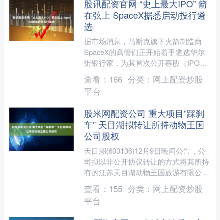
股讯配资官网 “史上最大IPO” 箭
在弦上 SpaceX据悉启动投行遴
选
据市场消息，马斯克旗下火箭制造商
SpaceX的高管们正开始着手遴选华尔
街银行家，为其首次公开募股（IPO）
提供咨询服务。 消息称，多家投行定
查看：
166
分类：
网上配资炒股
于本周进行初步竞标，....
平台
股米网配资公司 重大项目“踩刹
车” 天目湖拟转让所持动物王国
公司股权
天目湖(603136)12月9日晚间公告，公
司拟以非公开协议转让的方式将其所持
有的江苏天目湖动物王国旅游有限公司
（以下简称“动物王国公司”）4.5944%
查看：
155
分类：
网上配资炒股
股权转....
平台