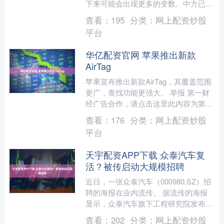
下来可能会出现更多的变数。中方已经
明确表态，必然会有后手行动，而特朗
查看：
195
分类：
网上配资炒股
普也在空军一号上紧急对中....
平台
华亿配资官网 苹果推出新款
AirTag
苹果宣布推出新款AirTag，其覆盖范围
更广，查找功能更强大。 举报 第一财
经广告合作，请点击这里此内容为第一
财经原创，著作权归第一财经所有。未
查看：
176
分类：
网上配资炒股
经第一财经书面授....
平台
天宇配资APP下载 众泰汽车复
活？被传启动大规模招聘
近日，一张众泰汽车（000980.SZ）招
聘的海报在业内流传。 据流传的海报
显示，众泰汽车旗下工程研究院发布了
一则“人才火热招募中”的大规模招聘信
查看：
202
分类：
网上配资炒股