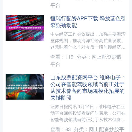
息，涉及总线诊....
平台
恒瑞行配资APP下载 释放蓝色引
擎强劲动能
中央经济工作会议提出，加强主要海湾
整体规划，推动海洋经济高质量发展。
这意味着什么？对今后一段时期经济工
作有何影响？相关专家对此进行了详细
查看：
119
分类：
网上配资炒股
解析。 发展稳中有进 我....
平台
山东股票配资网平台 维峰电子：
公司在智能驾驶领域当前正处于
从技术储备向市场规模化拓展的
关键阶段
证券日报网讯 1月14日，维峰电子在互
动平台回答投资者提问时表示，公司在
智能驾驶领域当前正处于从技术储备向
市场规模化拓展的关键阶段。公司凭借
查看：
83
分类：
网上配资炒股平