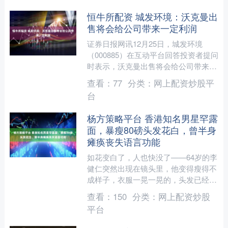
恒牛所配资 城发环境：沃克曼出
售将会给公司带来一定利润
证券日报网讯12月25日，城发环境
（000885）在互动平台回答投资者提问
时表示，沃克曼出售将会给公司带来一
定利润，主要系内部未实现利润因股权
查看：
77
分类：
网上配资炒股平
处置一次性确认，最....
台
杨方策略平台 香港知名男星罕露
面，暴瘦80磅头发花白，曾半身
瘫痪丧失语言功能
如花变白了，人也快没了——64岁的李
健仁突然出现在镜头里，他变得瘦得不
成样子，衣服一晃一晃的，头发已经花
白。我一眼没认出他，脑海中只剩下一
查看：
150
分类：
网上配资炒股
个念头：那个曾经挖鼻孔....
平台