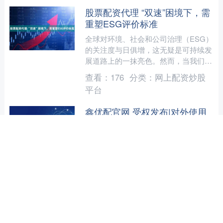
股票配资代理 “双速”困境下，需
重塑ESG评价标准
全球对环境、社会和公司治理（ESG）
的关注度与日俱增，这无疑是可持续发
展道路上的一抹亮色。然而，当我们将
目光聚焦于最紧迫的气候危机，并审视
查看：
176
分类：
网上配资炒股
节能减排和责任承担时，....
平台
鑫优配官网 受权发布|对外使用
国徽图案的办法
新华社北京11月14日电 对外使用国徽
图案的办法 （1993年8月31日国务院批
准 1993年9月24日外交部发布 2025年
11月9日中华人民共和国国务院令第....
查看：
164
分类：
网上配资炒股
平台
期货配资门户APP下载 《热江赏
金版官网：用“月卡自由”重构武