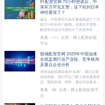
91配资官网 72小时密谈后，中
美军方罕见互赞，这下轮到日本
神经紧张了？
最近，中美两军代表在夏威夷进行了为
期72小时的闭门磋商，结果出乎意料：
解放军对这次沟通给出了高度评价，称
其对建立稳定且积极的两军关系发挥了
查看：
111
分类：
网上配资炒股
积极作用。这一表态让日....
平台
股城配资官网 2025年中国油液
在线监测行业产业链、竞争格局
及重点企业分析
润滑油是机械设备的“血液”，通过定期
抽血检验，我们可以了解人体的健康状
况、预防疾病。同样，通过对设备润滑
油的监测，我们也能获取设备的健康信
查看：
98
分类：
网上配资炒股平
息，预防设备故障的发生....
台