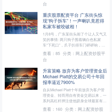
全链条自主开发的车规....
台
重庆股票配资平台 广东街头惊
现“狗子拆车”！一声喇叭竟惹得
私家车被咬破相！
1月8号，广东某街头闹了个让人又气又
笑的事情: 两只狗子围着辆白色私家
车“下死口”，爪子扒得车门砰砰响，牙
齿直接把车头一边咬的面目全非，车身
查看：
85
分类：
网上配资炒股平
还留下好几道深浅不一....
台
升富策略 放弃为客户管理资金后
Michael Platt的交易公司十年回
报率逼近7900%
自从Michael Platt十年前放弃为客户管
理资金、转而用自有资金交易以来，一
系列高杠杆押注使他跻身全球最富有的
对冲基金亿万富豪之列。 一位知情人
查看：
160
分类：
网上配资炒股
士透露，P....