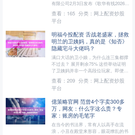
有限公司2月3日发布《歌华有线2026年
度CableModem设备采购第二包中标结
查看：
165
分类：
网上配资炒股
果公告》....
平台
明福今投配资 舌战老盛家，拯救
明兰的卫姨妈，真的是《知否》
隐藏宅斗大佬吗？
满口大话的卫小娘，为什么连三集都撑
不过去？ 展开剩余75% 这些举动证明
了卫姨妈并非一个高段位玩家。即便盛
家充满了复杂的权力斗争，她也无法做
查看：
209
分类：
网上配资炒股
到毫无波澜、冷静自若....
平台
億策略官网 范曾4个字卖300多
万，网友：什么字这么贵？专
家：账房的毛笔字
在当今的书法界，常有人以高手在流
浪，小丑在殿堂来形容，眼花缭乱的书