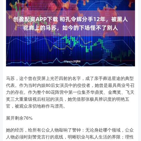
马苏，这个曾在荧屏上光芒四射的名字，成了亲手葬送星途的典型
代表。作为当时内娱80后女演员中的佼佼者，她曾是最具商业号召
力的存在。作为整个80花阵营中第一位集齐华鼎奖、金鹰奖、飞天
奖三大重量级视后桂冠的演员，她凭借那张极具辨识度的明艳五
官，被观众亲切地称作马漂亮。
展开剩余76%
她的经历，给所有公众人物敲响了警钟：无论身处哪个领域，公众
人物必须时刻警觉言行的底线，明晰职业与私人生活的界限；理性