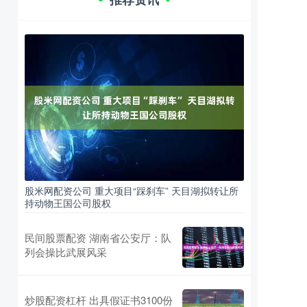
股米网配资公司 重大项目“踩刹车” 天目湖拟转让所
持动物王国公司股权
民间股票配资 湖南省公安厅：队
列会操比武展风采
炒股配资杠杆 出具假证书3100份