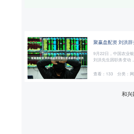
聚赢盘配资 刘洪
9月22日，中国农业
刘洪先生因职务变动，已
查看：
133
分类：
网
和兴