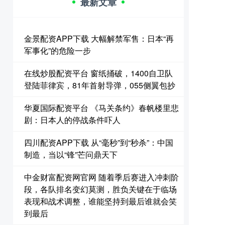
最新文章
金景配资APP下载 大幅解禁军售：日本“再
军事化”的危险一步
在线炒股配资平台 窗纸捅破，1400自卫队
登陆菲律宾，81年首射导弹，055侧翼包抄
华夏国际配资平台 《马关条约》春帆楼里悲
剧：日本人的停战条件吓人
四川配资APP下载 从“毫秒”到“秒杀”：中国
制造，当以“锋”芒问鼎天下
中金财富配资网官网 随着季后赛进入冲刺阶
段，各队排名变幻莫测，胜负关键在于临场
表现和战术调整，谁能坚持到最后谁就会笑
到最后