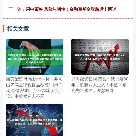
下一篇：
闪电策略 风险与韧性：金融重塑全球航运丨两说
相关文章
西安配资 华维设计中标：井冈
鼎泽配资官网 范曾：我再活30
山农高区绿色食品标准厂房(二
年，超越八大山人！李敖：账
期)暨饮品加工产业园建设项目
房先生水准，嘚瑟啥呀
设计中标候选人公示