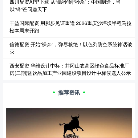
四川配资APP下载 从“毫秒”到“秒杀”：中国制造，当
以“锋”芒问鼎天下
丰益国际配资 用脚步见证重逢 2026重庆沙坪坝半程马拉
松本周末开跑
信德配资 开始“裸奔”，弹尽粮绝！以色列防空系统神话破
灭
西安配资 华维设计中标：井冈山农高区绿色食品标准厂
房(二期)暨饮品加工产业园建设项目设计中标候选人公示
推荐资讯