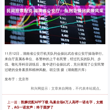
11月12日，湖南省公安厅机关队列会操比武在省公安厅操场举行。
来自厅直属各单位、各警种的上千名民警，经过扎实的队列、步
伐、敬礼等科目训练后，集中进行会操比武，充分展现了公安民警
过硬的业务素质和精神风貌。胡立强 摄（湖南图片库）
发布于：北京市
和兴网提示：文章来自网络，不代表本站观点。
上一篇：
凯狮优配APP下载 鸟巢全场6万人高呼一诺名字，太燃
了，AG一诺发声：终于圆梦了