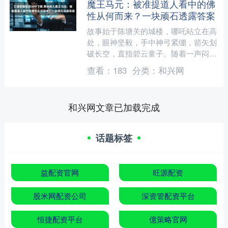
魔王马元：被准提道人看中的佛
性从何而来？一块顽石透露答案
故事始于陈塘关的城楼，哪吒站立在高
处，眼神坚毅，手中神弓紧绷，箭矢划
破长空，直指碧云童子。随着一声闷
响，碧云童子应声倒地，这一箭不仅击
查看：
183
分类：
和兴网
败了敌人，更牵出了一个充满....
和兴网文章已加载完成
话题标签
益配资官网
旺源配资
股米网配资公司
深资管配资平台
恒捷配资平台
億策略官网