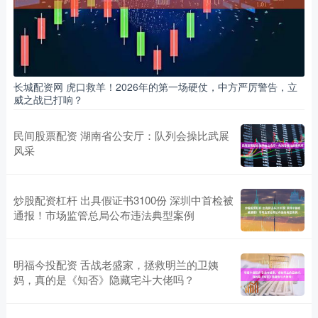
长城配资网 虎口救羊！2026年的第一场硬仗，中方严厉警告，立
威之战已打响？
民间股票配资 湖南省公安厅：队列会操比武展
风采
炒股配资杠杆 出具假证书3100份 深圳中首检被
通报！市场监管总局公布违法典型案例
明福今投配资 舌战老盛家，拯救明兰的卫姨
妈，真的是《知否》隐藏宅斗大佬吗？