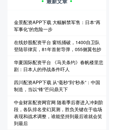
最新文章
金景配资APP下载 大幅解禁军售：日本“再
军事化”的危险一步
在线炒股配资平台 窗纸捅破，1400自卫队
登陆菲律宾，81年首射导弹，055侧翼包抄
华夏国际配资平台 《马关条约》春帆楼里悲
剧：日本人的停战条件吓人
四川配资APP下载 从“毫秒”到“秒杀”：中国
制造，当以“锋”芒问鼎天下
中金财富配资网官网 随着季后赛进入冲刺阶
段，各队排名变幻莫测，胜负关键在于临场
表现和战术调整，谁能坚持到最后谁就会笑
到最后