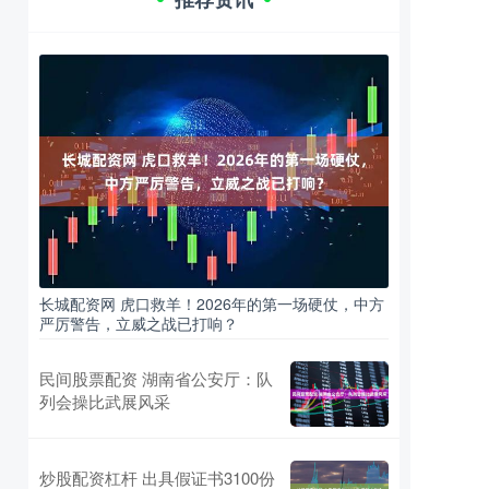
长城配资网 虎口救羊！2026年的第一场硬仗，中方
严厉警告，立威之战已打响？
民间股票配资 湖南省公安厅：队
列会操比武展风采
炒股配资杠杆 出具假证书3100份