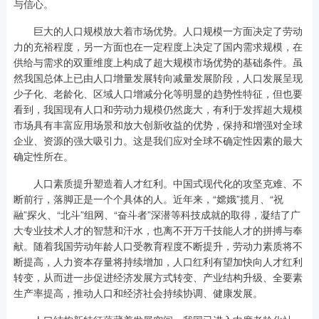
与信心。
巨大的人口规模放大着市场优势。人口规模一方面决定了劳动
力的充裕程度，另一方面也在一定程度上决定了国内需求规模，在
供给与需求的双重维度上构成了超大规模市场优势的基础条件。虽
然我国总体上已由人口增量发展转向减量发展阶段，人口发展呈现
少子化、老龄化、区域人口增减分化等明显的趋势性特征，但也要
看到，我国现有人口和劳动力规模仍然庞大，有利于发挥超大规模
市场具有丰富应用场景和放大创新收益的优势，保持和增强对全球
企业、资源的强大吸引力。这是我们应对全球不确定性因素的最大
确定性所在。
人口素质提升塑造着人才红利。中国式现代化的攻坚克难、不
断前行，落脚正是一个个具体的人。近年来，“嫦娥”揽月、“祝
融”探火、“北斗”组网、“奋斗者”深潜等科技成就的取得，凝结了广
大专业技术人才的智慧和汗水，也离不开万千技能人才的拼搏与奉
献。随着我国劳动年龄人口受教育程度不断提升，劳动力素质将不
断提高，人力资本存量将持续增加，人口红利有望加快向人才红利
转变，从而进一步促进经济发展方式转变、产业结构升级、全要素
生产率提高，推动人口和经济社会持续协调、健康发展。