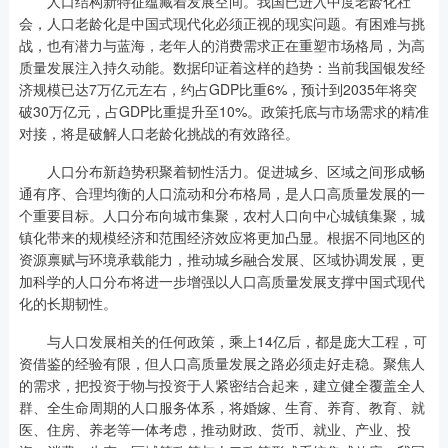
人口结构新特征蕴藏着发展空间。我国已进入中度老龄化社
会，人口老龄化是中国式现代化必须正视的现实问题。有困难与挑
战，也有潜力与蓝海，老年人的消费需求正在重塑市场格局，为高
质量发展注入持久动能。数据印证着这样的趋势：当前我国银发经
济规模已达7万亿元左右，约占GDP比重6%，预计到2035年将突
破30万亿元，占GDP比重提升至10%。政策托底与市场需求的精准
对接，将是破解人口老龄化挑战的有效路径。
人口分布新趋势积聚着韧性活力。促进城乡、区域之间形成畅
通有序、合理均衡的人口流动和分布格局，是人口高质量发展的一
个重要目标。人口分布向城市集聚，农村人口向中心城镇集聚，城
镇化带来的规模经济和范围经济效应将更加凸显。根据不同地区的
资源禀赋与环境承载能力，推动城乡融合发展、区域协调发展，更
加科学的人口分布将进一步增强以人口高质量发展支撑中国式现代
化的长期韧性。
与人口发展相关的任何政策，乘上14亿后，都是庞大工程，可
资借鉴的经验有限，但人口高质量发展之路必须走好走稳。聚焦人
的需求，把投资于物与投资于人紧密结合起来，建立健全覆盖全人
群、全生命周期的人口服务体系，将婚嫁、生育、养育、教育、就
医、住房、养老等一体考虑，推动财政、货币、就业、产业、投