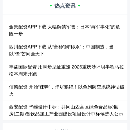
热点资讯
金景配资APP下载 大幅解禁军售：日本“再军事化”的危
险一步
四川配资APP下载 从“毫秒”到“秒杀”：中国制造，当
以“锋”芒问鼎天下
丰益国际配资 用脚步见证重逢 2026重庆沙坪坝半程马拉
松本周末开跑
信德配资 开始“裸奔”，弹尽粮绝！以色列防空系统神话破
灭
西安配资 华维设计中标：井冈山农高区绿色食品标准厂
房(二期)暨饮品加工产业园建设项目设计中标候选人公示