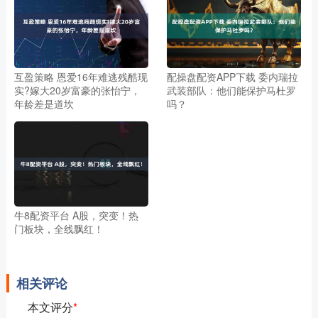
互盈策略 恩爱16年难逃残酷现
配操盘配资APP下载 委内瑞拉
实?嫁大20岁富豪的张怡宁，
武装部队：他们能保护马杜罗
年龄差是道坎
吗？
牛8配资平台 A股，突变！热
门板块，全线飘红！
相关评论
本文评分
*