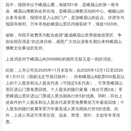
其中，报国寺位于峨眉山麓，海拔551米，是峨眉山的第一座寺
庙、峨眉山佛教协会所在地，是峨眉山佛教活动的中心。峨嵋山的
众多寺庙里，报国寺是入山的门户，是游峨眉山的起点。伏虎寺与
报国寺相邻。万年寺地处峨眉山景区内骆驼岭下，海拔1020米。
据称，寺院不收费系为配合政府“建成峨眉山世界级旅游景区、争
创全国百强县”的总体目标，感恩广大信众游客长期以来对峨眉山
佛教文化事业的支持。
上述消息对于峨眉山A(000888)的股民无疑又是一则好消息。
此前，上市公司在2025年11月末宣布，自2025年12月1日至2026
年1月31日（国家法定节假日除外），持有峨眉山A股票500股及以
上的个人股东和法人股东代表（可指定5名代表），可享受峨眉山
景区进山门票免票回馈。个人股东的随行家属（每次可携2名）享
受峨眉山景区进山门票成人票当期执行价5折优惠。同时，符合上
述条件的个人股东和法人股东代表享受免费乘坐万年索道回馈；个
人股东的随行家属享受万年索道成人票当期执行价5折优惠。此
外，上述人等还可享受住宿、温泉、滑雪、茶叶、文创等专享优
惠。