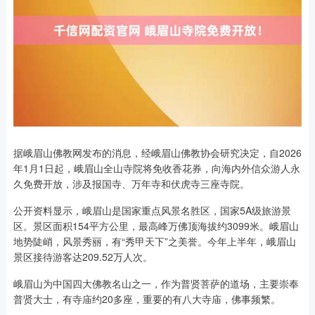
据峨眉山佛教网发布的消息，经峨眉山佛教协会研究决定，自2026
年1月1日起，峨眉山全山寺院将免收香花券，向海内外信众游人永
久免费开放，涉及报国寺、万年寺和伏虎寺三座寺院。
公开资料显示，峨眉山是国家重点风景名胜区，国家5A级旅游景
区。景区面积154平方公里，最高峰万佛顶海拔约3099米。峨眉山
地势陡峭，风景秀丽，有“秀甲天下”之美誉。今年上半年，峨眉山
景区接待游客达209.52万人次。
峨眉山为中国四大佛教名山之一，作为普贤菩萨的道场，主要崇奉
普贤大士，有寺庙约20多座，重要的有八大寺庙，佛事频繁。