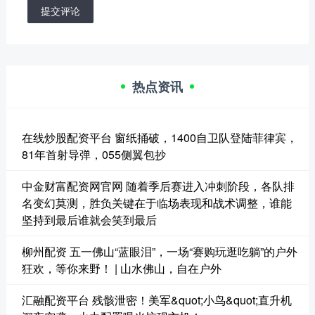
提交评论
热点资讯
在线炒股配资平台 窗纸捅破，1400自卫队登陆菲律宾，
81年首射导弹，055侧翼包抄
中金财富配资网官网 随着季后赛进入冲刺阶段，各队排
名变幻莫测，胜负关键在于临场表现和战术调整，谁能
坚持到最后谁就会笑到最后
柳州配资 五一佛山“蓝眼泪”，一场“赛购玩逛吃躺”的户外
狂欢，等你来野！ | 山水佛山，自在户外
汇融配资平台 残骸泄密！美军&quot;小鸟&quot;直升机